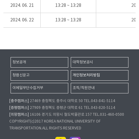
2024. 06. 21
13:28 ~ 13:28
20
2024. 06. 22
13:28 ~ 13:28
20
정보공개
대학정보공시
청렴신문고
개인정보처리방침
이메일무단수집거부
조직/직원안내
[충주캠퍼스]
27469 충청북도 충주시 대학로 50 TEL.043-841-5114
[증평캠퍼스]
27909 충청북도 증평군 대학로 61 TEL.043-820-5114
[의왕캠퍼스]
16106 경기도 의왕시 철도박물관로 157 TEL.031-460-0500
COPYRIGHT(c)2017 KOREA NATIONAL UNIVERSITY OF
TRANSPORTATION.ALL RIGHTS RESERVED