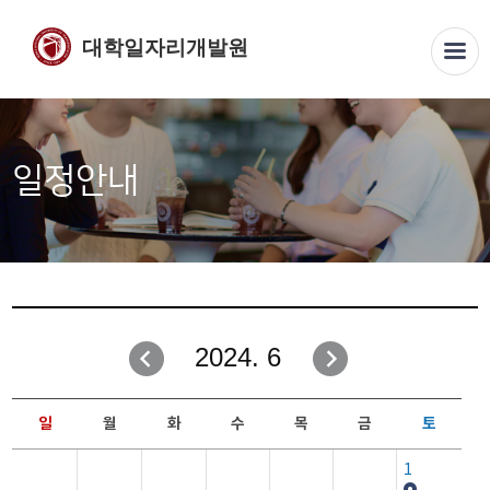
대학일자리개발원
일정안내
2024. 6
일
월
화
수
목
금
토
1