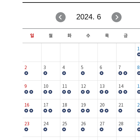
취업성공지원과
자유게시판
2024. 6
창업지원·교육센터
일정안내
현장실습/IPP사업단
보도자료
일
월
화
수
목
금
커뮤니티
행사갤러리
1
홈페이지가이드
프로그램제안
2
3
4
5
6
7
8
9
10
11
12
13
14
1
16
17
18
19
20
21
2
23
24
25
26
27
28
2