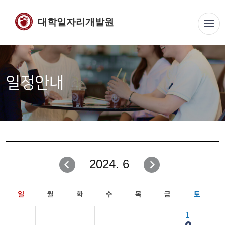
대학일자리개발원
일정안내
2024. 6
일
월
화
수
목
금
토
1