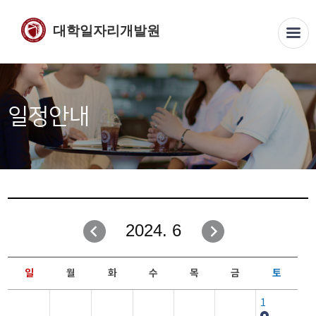
대학일자리개발원
일정안내
2024. 6
일
월
화
수
목
금
토
1