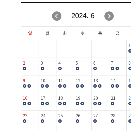
취업성공지원과
자유게시판
2024. 6
창업지원·교육센터
일정안내
현장실습/IPP사업단
보도자료
일
월
화
수
목
금
커뮤니티
행사갤러리
1
홈페이지가이드
프로그램제안
2
3
4
5
6
7
8
9
10
11
12
13
14
1
16
17
18
19
20
21
2
23
24
25
26
27
28
2