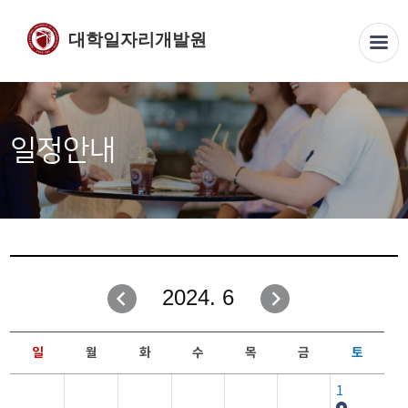
대학일자리개발원
일정안내
2024. 6
일
월
화
수
목
금
토
1