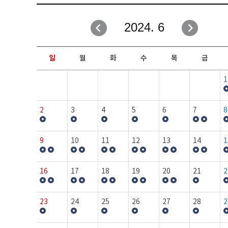
취업성공지원과
자유게시판
2024. 6
창업지원·교육센터
일정안내
현장실습/IPP사업단
보도자료
일
월
화
수
목
금
커뮤니티
행사갤러리
1
홈페이지가이드
프로그램제안
2
3
4
5
6
7
8
9
10
11
12
13
14
1
16
17
18
19
20
21
2
23
24
25
26
27
28
2