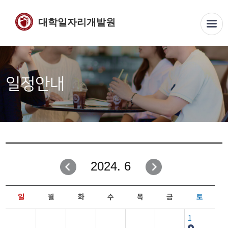
대학일자리개발원
일정안내
2024. 6
일
월
화
수
목
금
토
1