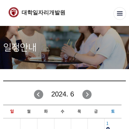
대학일자리개발원
일정안내
2024. 6
일
월
화
수
목
금
토
1