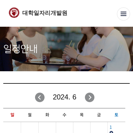
대학일자리개발원
일정안내
2024. 6
일
월
화
수
목
금
토
1