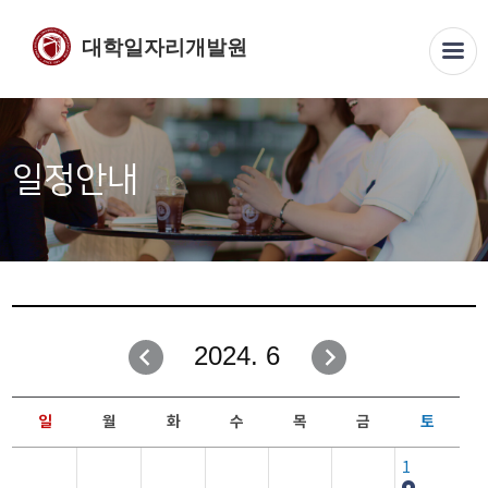
대학일자리개발원
일정안내
2024. 6
일
월
화
수
목
금
토
1