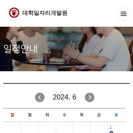
대학일자리개발원
일정안내
2024. 6
일
월
화
수
목
금
토
1