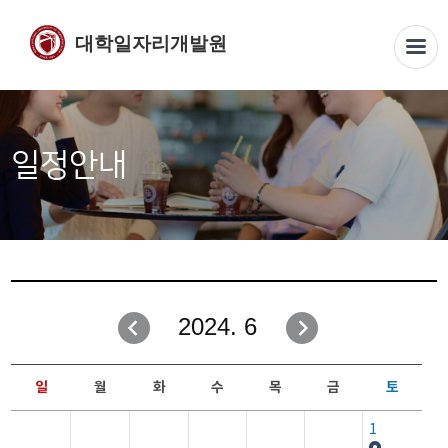
대학일자리개발원
일정안내
2024. 6
일
월
화
수
목
금
토
1