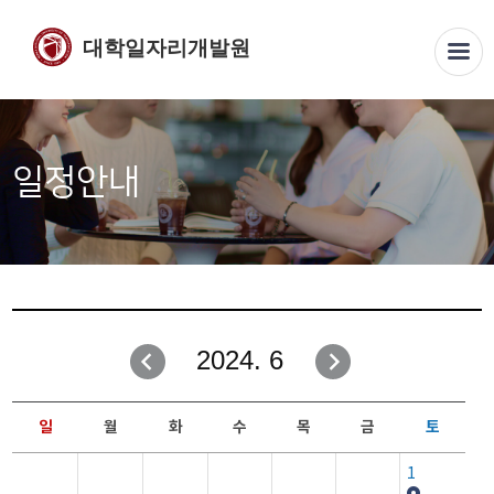
대학일자리개발원
일정안내
2024. 6
일
월
화
수
목
금
토
1