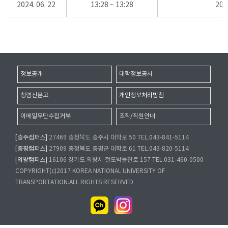
2024. 06. 22
13:28 ~ 13:28
20
정보공개
대학정보공시
청렴신문고
개인정보처리방침
이메일무단수집거부
조직/직원안내
[충주캠퍼스]
27469 충청북도 충주시 대학로 50 TEL.043-841-5114
[증평캠퍼스]
27909 충청북도 증평군 대학로 61 TEL.043-820-5114
[의왕캠퍼스]
16106 경기도 의왕시 철도박물관로 157 TEL.031-460-0500
COPYRIGHT(c)2017 KOREA NATIONAL UNIVERSITY OF
TRANSPORTATION.ALL RIGHTS RESERVED