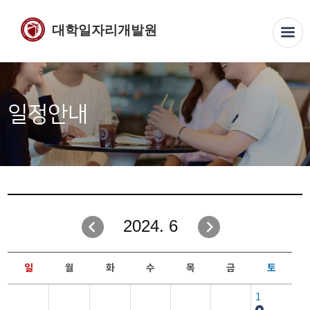
대학일자리개발원
일정안내
2024. 6
일
월
화
수
목
금
토
1