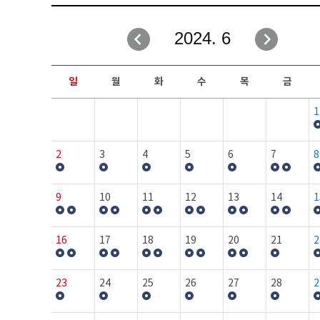
취업성공지원과
자유게시판
2024. 6
창업지원·교육센터
일정안내
현장실습/IPP사업단
보도자료
일
월
화
수
목
금
커뮤니티
행사갤러리
1
홈페이지가이드
프로그램제안
2
3
4
5
6
7
8
9
10
11
12
13
14
1
16
17
18
19
20
21
2
23
24
25
26
27
28
2