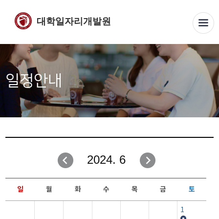
대학일자리개발원
일정안내
2024. 6
일
월
화
수
목
금
토
1