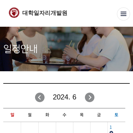
대학일자리개발원
일정안내
2024. 6
일
월
화
수
목
금
토
1