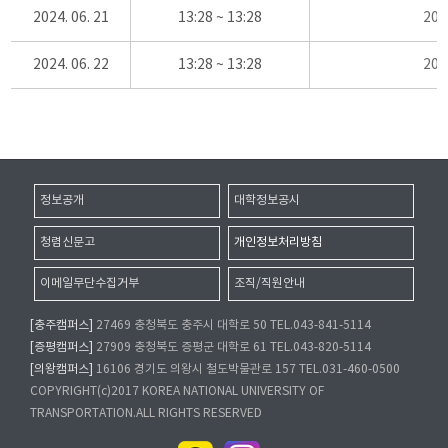
2024. 06. 21
13:28 ~ 13:28
20
2024. 06. 22
13:28 ~ 13:28
20
정보공개
대학정보공시
청렴신문고
개인정보처리방침
이메일무단수집거부
조직/직원안내
[충주캠퍼스]
27469 충청북도 충주시 대학로 50 TEL.043-841-5114
[증평캠퍼스]
27909 충청북도 증평군 대학로 61 TEL.043-820-5114
[의왕캠퍼스]
16106 경기도 의왕시 철도박물관로 157 TEL.031-460-0500
COPYRIGHT(c)2017 KOREA NATIONAL UNIVERSITY OF
TRANSPORTATION.ALL RIGHTS RESERVED