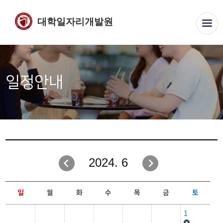
대학일자리개발원
일정안내
2024. 6
일
월
화
수
목
금
토
1