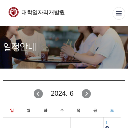
대학일자리개발원
일정안내
2024. 6
일
월
화
수
목
금
토
1