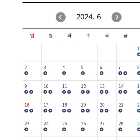
취업성공지원과
자유게시판
2024. 6
창업지원·교육센터
일정안내
현장실습/IPP사업단
보도자료
일
월
화
수
목
금
커뮤니티
행사갤러리
1
홈페이지가이드
프로그램제안
2
3
4
5
6
7
8
9
10
11
12
13
14
1
16
17
18
19
20
21
2
23
24
25
26
27
28
2