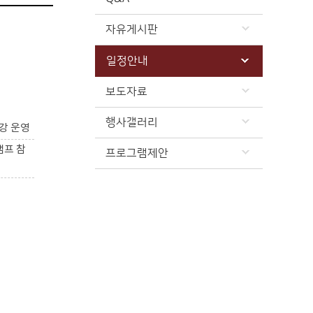
자유게시판
일정안내
보도자료
행사갤러리
강 운영
캠프 참
프로그램제안