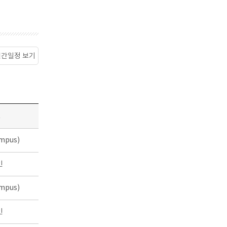
월간일정 보기
소
mpus)
인
mpus)
인