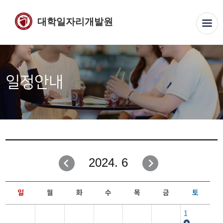
대학일자리개발원
일정안내
2024. 6
일
월
화
수
목
금
토
1