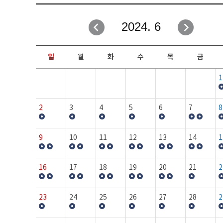
취업성공지원과
자유게시판
2024. 6
창업지원·교육센터
일정안내
현장실습/IPP사업단
보도자료
일
월
화
수
목
금
커뮤니티
행사갤러리
1
홈페이지가이드
프로그램제안
2
3
4
5
6
7
8
9
10
11
12
13
14
1
16
17
18
19
20
21
2
23
24
25
26
27
28
2