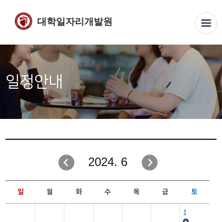
대학일자리개발원
일정안내
2024. 6
일
월
화
수
목
금
토
1