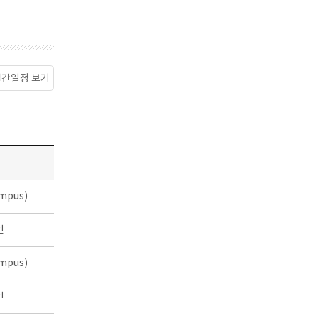
월간일정 보기
소
mpus)
인
mpus)
인