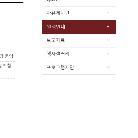
자유게시판
일정안내
보도자료
행사갤러리
강 운영
캠프 참
프로그램제안