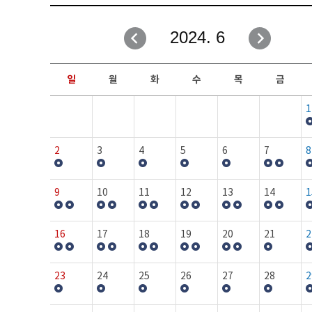
취업성공지원과
자유게시판
2024. 6
창업지원·교육센터
일정안내
현장실습/IPP사업단
보도자료
일
월
화
수
목
금
커뮤니티
행사갤러리
1
홈페이지가이드
프로그램제안
2
3
4
5
6
7
8
9
10
11
12
13
14
1
16
17
18
19
20
21
2
23
24
25
26
27
28
2