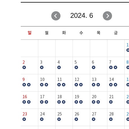
취업성공지원과
자유게시판
2024. 6
창업지원·교육센터
일정안내
현장실습/IPP사업단
보도자료
일
월
화
수
목
금
커뮤니티
행사갤러리
1
홈페이지가이드
프로그램제안
2
3
4
5
6
7
8
9
10
11
12
13
14
1
16
17
18
19
20
21
2
23
24
25
26
27
28
2