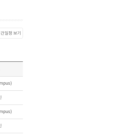
월간일정 보기
소
mpus)
인
mpus)
인