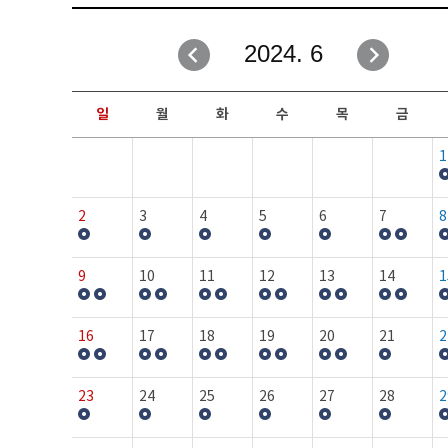
취업성공지원과
자유게시판
2024. 6
창업지원·교육센터
일정안내
현장실습/IPP사업단
보도자료
일
월
화
수
목
금
커뮤니티
행사갤러리
1
홈페이지가이드
프로그램제안
2
3
4
5
6
7
8
9
10
11
12
13
14
1
16
17
18
19
20
21
2
23
24
25
26
27
28
2