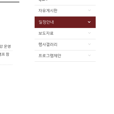
자유게시판
일정안내
보도자료
행사갤러리
강 운영
캠프 참
프로그램제안