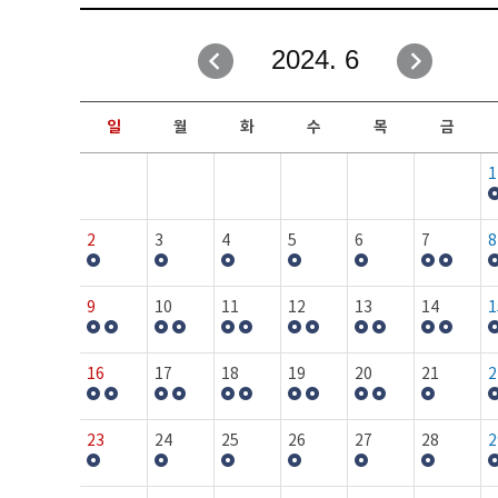
취업성공지원과
자유게시판
2024. 6
창업지원·교육센터
일정안내
현장실습/IPP사업단
보도자료
일
월
화
수
목
금
커뮤니티
행사갤러리
1
홈페이지가이드
프로그램제안
2
3
4
5
6
7
8
9
10
11
12
13
14
1
16
17
18
19
20
21
2
23
24
25
26
27
28
2