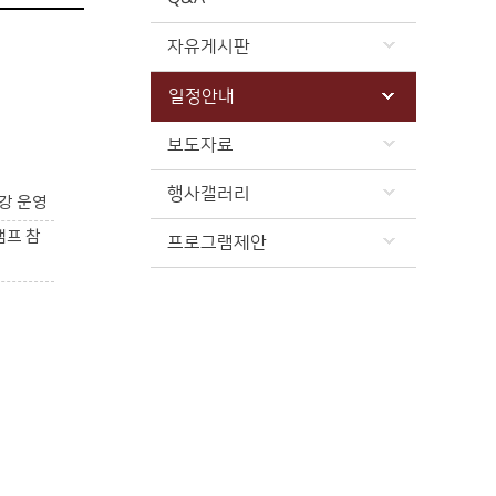
자유게시판
일정안내
보도자료
행사갤러리
강 운영
캠프 참
프로그램제안