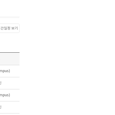
월간일정 보기
소
mpus)
인
mpus)
인