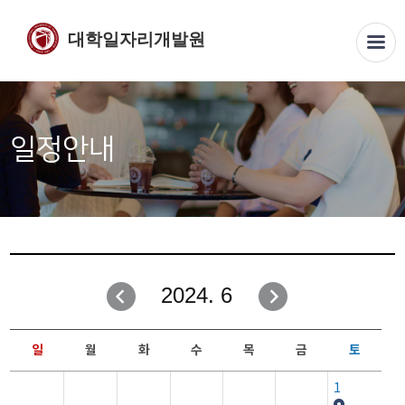
대학일자리개발원
일정안내
2024. 6
일
월
화
수
목
금
토
1