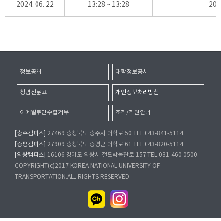
2024. 06. 22
13:28 ~ 13:28
20
정보공개
대학정보공시
청렴신문고
개인정보처리방침
이메일무단수집거부
조직/직원안내
[충주캠퍼스]
27469 충청북도 충주시 대학로 50 TEL.043-841-5114
[증평캠퍼스]
27909 충청북도 증평군 대학로 61 TEL.043-820-5114
[의왕캠퍼스]
16106 경기도 의왕시 철도박물관로 157 TEL.031-460-0500
COPYRIGHT(c)2017 KOREA NATIONAL UNIVERSITY OF
TRANSPORTATION.ALL RIGHTS RESERVED