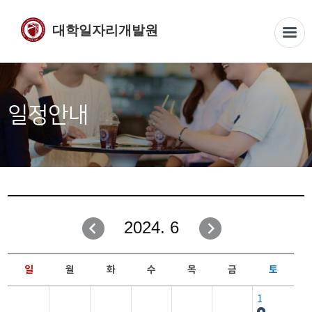
대학일자리개발원
일정안내
2024. 6
일
월
화
수
목
금
토
1