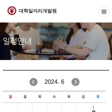
대학일자리개발원
일정안내
2024. 6
일
월
화
수
목
금
토
1