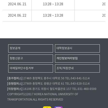
2024. 06. 21
13:28 ~ 13:28
20
2024. 06. 22
13:28 ~ 13:28
20
정보공개
대학정보공시
청렴신문고
개인정보처리방침
이메일무단수집거부
조직/직원안내
[충주캠퍼스]
27469 충청북도 충주시 대학로 50 TEL.043-841-5114
[증평캠퍼스]
27909 충청북도 증평군 대학로 61 TEL.043-820-5114
[의왕캠퍼스]
16106 경기도 의왕시 철도박물관로 157 TEL.031-460-0500
COPYRIGHT(c)2017 KOREA NATIONAL UNIVERSITY OF
TRANSPORTATION.ALL RIGHTS RESERVED