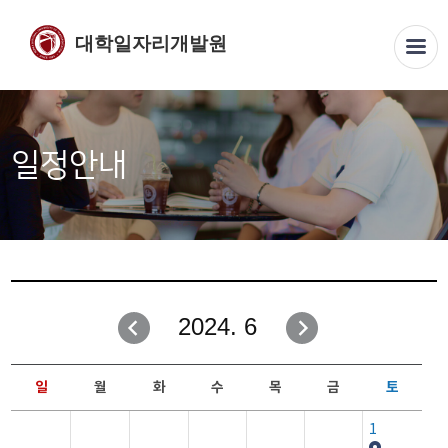
대학일자리개발원
일정안내
2024. 6
일
월
화
수
목
금
토
1