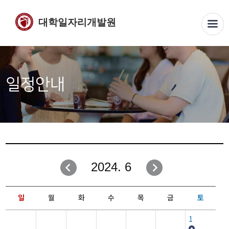
대학일자리개발원
일정안내
2024. 6
일
월
화
수
목
금
토
1