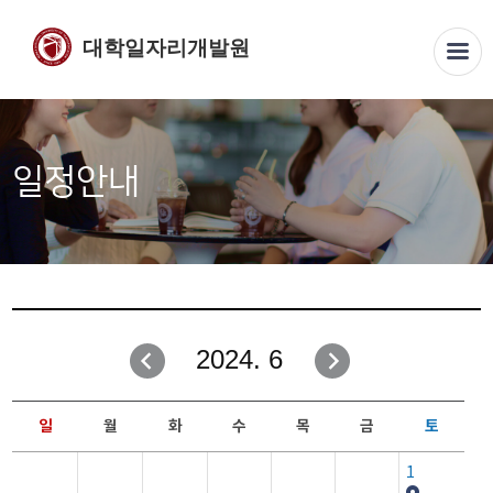
대학일자리개발원
일정안내
2024. 6
일
월
화
수
목
금
토
1