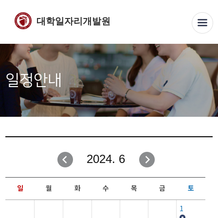
대학일자리개발원
일정안내
2024. 6
일
월
화
수
목
금
토
1