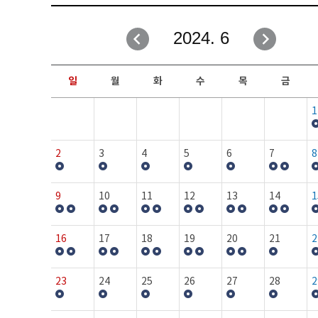
취업성공지원과
자유게시판
2024. 6
창업지원·교육센터
일정안내
현장실습/IPP사업단
보도자료
일
월
화
수
목
금
커뮤니티
행사갤러리
1
홈페이지가이드
프로그램제안
2
3
4
5
6
7
8
9
10
11
12
13
14
1
16
17
18
19
20
21
2
23
24
25
26
27
28
2