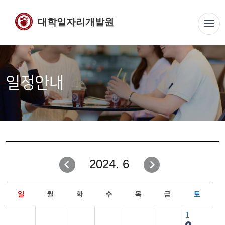
대학일자리개발원
일정안내
2024. 6
일
월
화
수
목
금
토
1