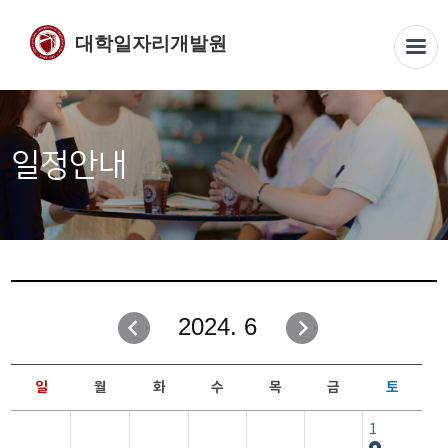
대학일자리개발원
일정안내
2024. 6
일
월
화
수
목
금
토
1