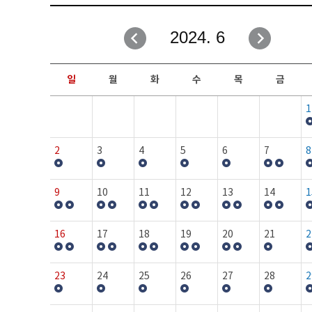
취업성공지원과
자유게시판
2024. 6
창업지원·교육센터
일정안내
현장실습/IPP사업단
보도자료
일
월
화
수
목
금
커뮤니티
행사갤러리
1
홈페이지가이드
프로그램제안
2
3
4
5
6
7
8
9
10
11
12
13
14
1
16
17
18
19
20
21
2
23
24
25
26
27
28
2