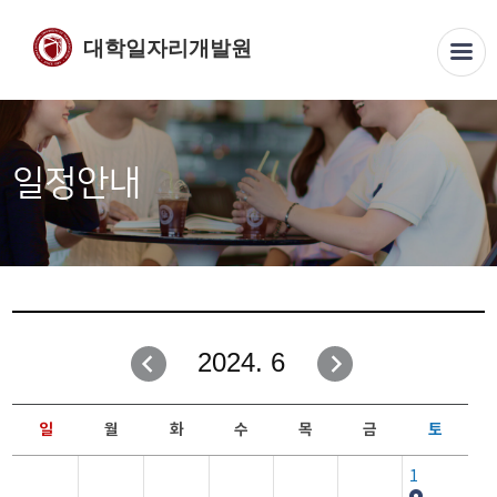
대학일자리개발원
일정안내
2024. 6
일
월
화
수
목
금
토
1