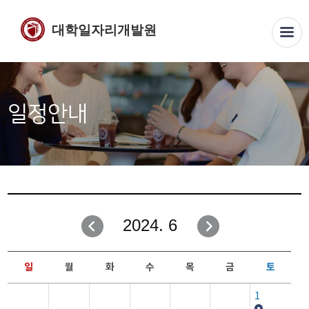
대학일자리개발원
일정안내
2024. 6
일
월
화
수
목
금
토
1