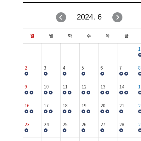
취업성공지원과
자유게시판
2024. 6
창업지원·교육센터
일정안내
현장실습/IPP사업단
보도자료
일
월
화
수
목
금
커뮤니티
행사갤러리
1
홈페이지가이드
프로그램제안
2
3
4
5
6
7
8
9
10
11
12
13
14
1
16
17
18
19
20
21
2
23
24
25
26
27
28
2