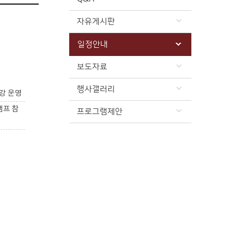
자유게시판
일정안내
보도자료
행사갤러리
강 운영
캠프 참
프로그램제안