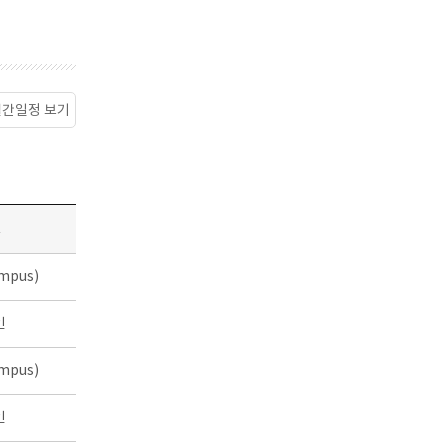
월간일정 보기
소
mpus)
인
mpus)
인