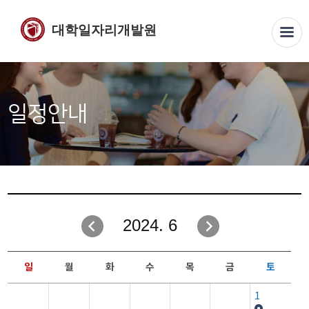
대학일자리개발원
일정안내
2024. 6
일
월
화
수
목
금
토
1