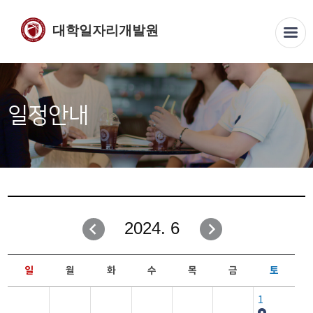
대학일자리개발원
일정안내
2024. 6
일
월
화
수
목
금
토
1