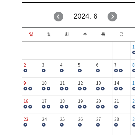
취업성공지원과
자유게시판
2024. 6
창업지원·교육센터
일정안내
현장실습/IPP사업단
보도자료
일
월
화
수
목
금
커뮤니티
행사갤러리
1
홈페이지가이드
프로그램제안
2
3
4
5
6
7
8
9
10
11
12
13
14
1
16
17
18
19
20
21
2
23
24
25
26
27
28
2