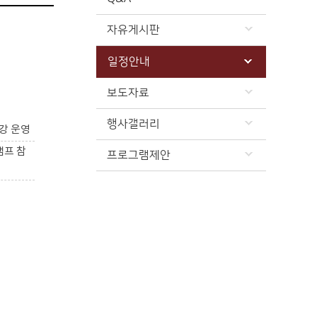
자유게시판
일정안내
보도자료
행사갤러리
강 운영
캠프 참
프로그램제안