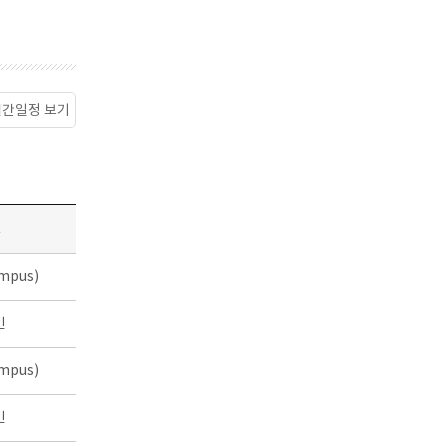
월간일정 보기
소
mpus)
인
mpus)
인