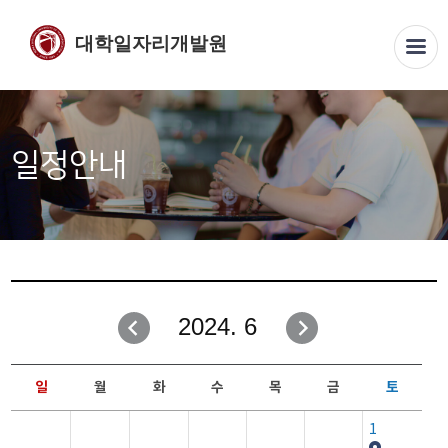
대학일자리개발원
일정안내
2024. 6
일
월
화
수
목
금
토
1