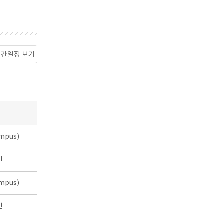
월간일정 보기
소
mpus)
인
mpus)
인