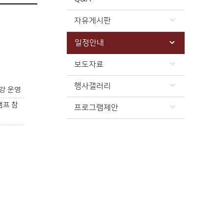
자유게시판
일정안내
보도자료
행사갤러리
강 운영
캠프 참
프로그램제안