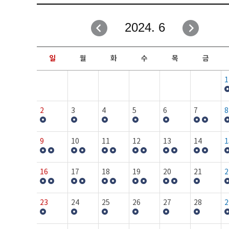
취업성공지원과
자유게시판
2024. 6
창업지원·교육센터
일정안내
현장실습/IPP사업단
보도자료
일
월
화
수
목
금
커뮤니티
행사갤러리
1
홈페이지가이드
프로그램제안
2
3
4
5
6
7
8
9
10
11
12
13
14
1
16
17
18
19
20
21
2
23
24
25
26
27
28
2