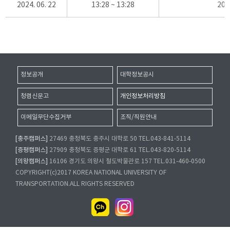
2024. 06. 22
13:28 ~ 13:28
20
정보공개
대학정보공시
청렴신문고
개인정보처리방침
이메일무단수집거부
조직/직원안내
[충주캠퍼스]
27469 충청북도 충주시 대학로 50 TEL.043-841-5114
[증평캠퍼스]
27909 충청북도 증평군 대학로 61 TEL.043-820-5114
[의왕캠퍼스]
16106 경기도 의왕시 철도박물관로 157 TEL.031-460-0500
COPYRIGHT(c)2017 KOREA NATIONAL UNIVERSITY OF
TRANSPORTATION.ALL RIGHTS RESERVED