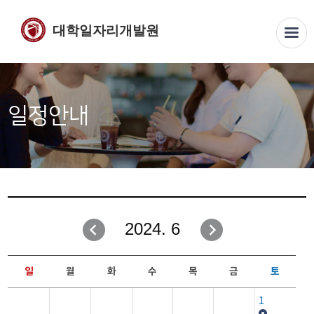
대학일자리개발원
일정안내
2024. 6
일
월
화
수
목
금
토
1