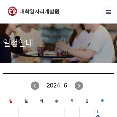
대학일자리개발원
일정안내
2024. 6
일
월
화
수
목
금
토
1