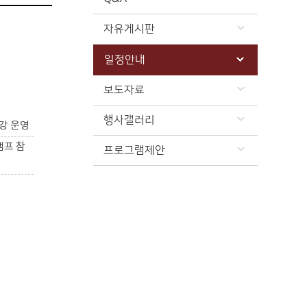
자유게시판
일정안내
보도자료
행사갤러리
강 운영
캠프 참
프로그램제안