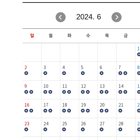
취업성공지원과
자유게시판
2024. 6
창업지원·교육센터
일정안내
현장실습/IPP사업단
보도자료
일
월
화
수
목
금
커뮤니티
행사갤러리
1
홈페이지가이드
프로그램제안
2
3
4
5
6
7
8
9
10
11
12
13
14
1
16
17
18
19
20
21
2
23
24
25
26
27
28
2