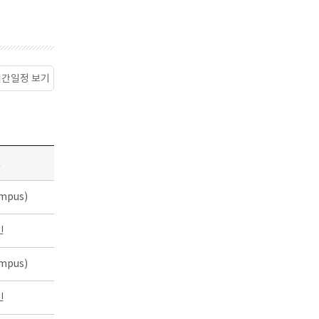
월간일정 보기
소
mpus)
인
mpus)
인